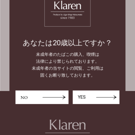
20歳未満の者の飲酒・喫煙は法律
で禁止されています。
20歳未満の者に対しては酒類・た
あなたは20歳以上ですか？
ばこを販売しません。
未成年者のたばこの購入、喫煙は
法律により禁じられております。
未成年者の当サイトの閲覧、ご利用は
固くお断り致しております。
NO
YES