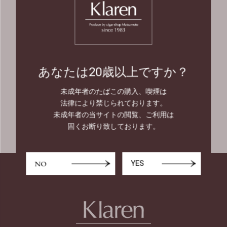
20歳未満の者の飲酒・喫煙は法律
で禁止されています。
20歳未満の者に対しては酒類・た
あなたは20歳以上ですか？
ばこを販売しません。
未成年者のたばこの購入、喫煙は
法律により禁じられております。
未成年者の当サイトの閲覧、ご利用は
固くお断り致しております。
NO
YES