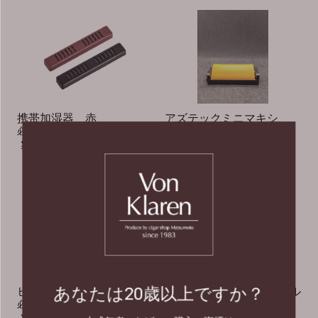
携帯加湿器 赤
アズテックミニマキシ
必需品
ローラー
￥350
￥950
あなたは20歳以上ですか？
ヒュミディパック７２
ヒュミドールアルミ・シル
必需品
バー