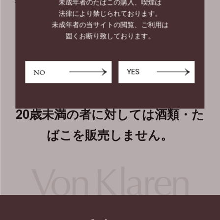
￥280
必需品
未成年者のたばこの購入、喫煙は
￥550
法律により禁じられております。
未成年者の当サイトの閲覧、ご利用は
固くお断り致しております。
20歳未満の者の飲酒・喫煙は法律
NO
YES
で禁止されています。
20歳未満の者に対しては酒類・た
ばこを販売しません。