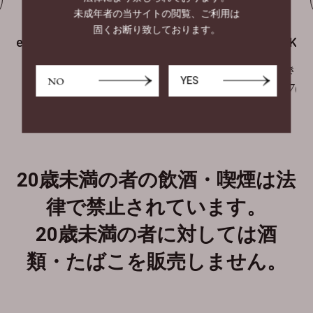
未成年者の当サイトの閲覧、ご利用は
固くお断り致しております。
l Blend
【VK-02 30g】Virginia Original Blend
【VK-03 
手巻きたばこ
手巻きた
NO
YES
¥990
¥870
20歳未満の者の飲酒・喫煙は法
律で禁止されています。
20歳未満の者に対しては酒
類・たばこを販売しません。