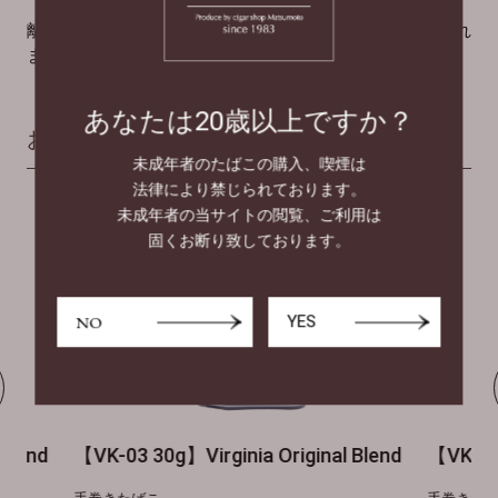
離島へのお届けをご希望の場合には
こちら
別途加算され
ます。
あなたは20歳以上ですか？
おすすめ商品
未成年者のたばこの購入、喫煙は
法律により禁じられております。
未成年者の当サイトの閲覧、ご利用は
固くお断り致しております。
NO
YES
Blend
【VK-03 30g】Virginia Original Blend
【VK-04 