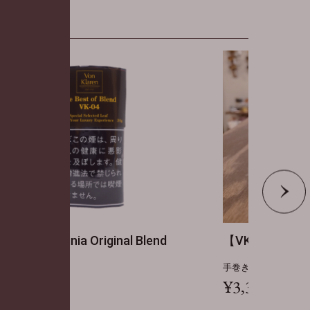
。
。
【VK-02 100g】Virginia Original Blend
【VK-
手巻きたばこ
手巻
¥3,300
¥4,