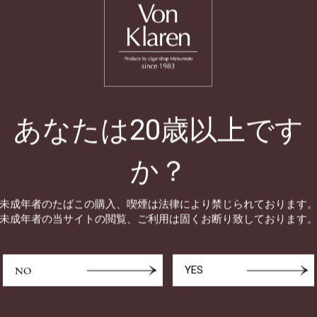
あなたは20歳以上です
か？
未成年者のたばこの購入、喫煙は
法律により禁じられております
未成年者の当サイトの閲覧、ご利用は
固くお断り致しております
end
【VK-04 30g】Virginia Original Blend
NO
YES
手巻きたばこ
¥900